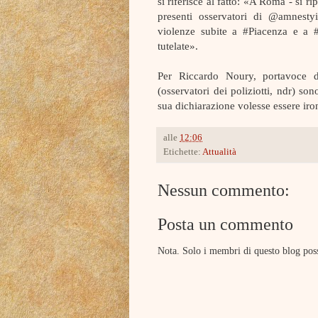
si riferisce al fatto: «A Roma - si r
presenti osservatori di @amnestyi
violenze subite a #Piacenza e a #
tutelate».
Per Riccardo Noury, portavoce d
(osservatori dei poliziotti, ndr) so
sua dichiarazione volesse essere iro
alle
12:06
Etichette:
Attualità
Nessun commento:
Posta un commento
Nota. Solo i membri di questo blog po