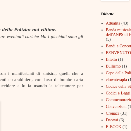
Etichette
Attualità
(43)
 della Polizia: noi vittime.
Banda musical
dell'ANPS di 
are eventuali cariche Ma i picchiati sono gli
(5)
Bandi e Concor
BENVENUTO
Bitetto
(1)
Bullismo
(1)
on i manifestanti di sinistra, quelli che a
Capo della Poli
nti e carabinieri, con l'uso di bombe carta
clownterapia
(
uccidere e lo fa usando le telecamere per
Codice della S
Codici e Leggi
Commemorazi
Convenzioni
(1
Cronaca
(31)
Decessi
(6)
E-BOOK
(1)