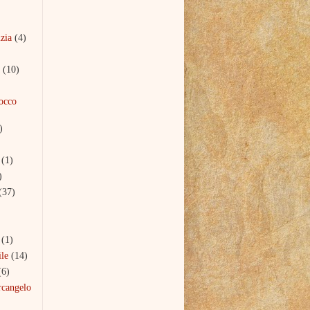
izia
(4)
(10)
Rocco
)
(1)
)
(37)
(1)
le
(14)
(6)
rcangelo