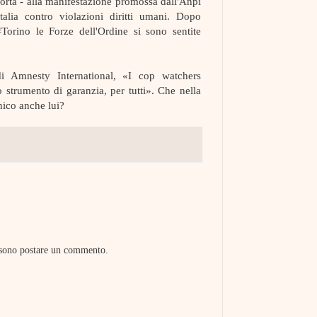
iporta - alla manifestazione promossa dall'Anpi
talia contro violazioni diritti umani. Dopo
Torino le Forze dell'Ordine si sono sentite
i Amnesty International, «I cop watchers
no strumento di garanzia, per tutti». Che nella
nico anche lui?
ssono postare un commento.