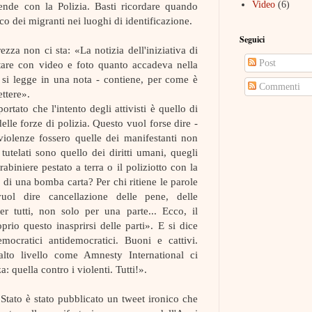
Video
(6)
nde con la Polizia. Basti ricordare quando
co dei migranti nei luoghi di identificazione.
Seguici
ezza non ci sta: «La notizia dell'iniziativa di
Post
are con video e foto quanto accadeva nella
si legge in una nota - contiene, per come è
Commenti
ettere».
rtato che l'intento degli attivisti è quello di
lle forze di polizia. Questo vuol forse dire -
violenze fossero quelle dei manifestanti non
 tutelati sono quello dei diritti umani, quegli
arabiniere pestato a terra o il poliziotto con la
 di una bomba carta? Per chi ritiene le parole
vuol dire cancellazione delle pene, delle
er tutti, non solo per una parte... Ecco, il
rio questo inasprirsi delle parti». E si dice
emocratici antidemocratici. Buoni e cattivi.
lto livello come Amnesty International ci
: quella contro i violenti. Tutti!».
i Stato è stato pubblicato un tweet ironico che