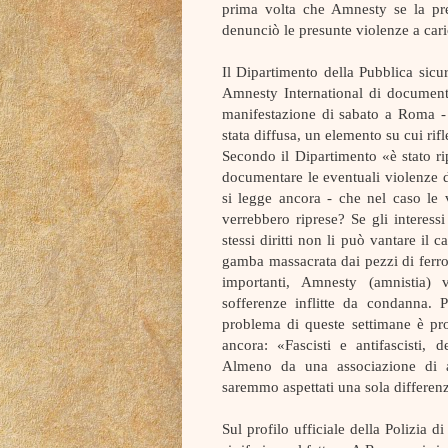
prima volta che Amnesty se la pre
denunciò le presunte violenze a cari
Il Dipartimento della Pubblica sicur
Amnesty International di document
manifestazione di sabato a Roma - 
stata diffusa, un elemento su cui rifl
Secondo il Dipartimento «è stato ripo
documentare le eventuali violenze de
si legge ancora - che nel caso le 
verrebbero riprese? Se gli interessi
stessi diritti non li può vantare il c
gamba massacrata dai pezzi di ferro
importanti, Amnesty (amnistia) 
sofferenze inflitte da condanna. P
problema di queste settimane è prop
ancora: «Fascisti e antifascisti, d
Almeno da una associazione di a
saremmo aspettati una sola differenza
Sul profilo ufficiale della Polizia d