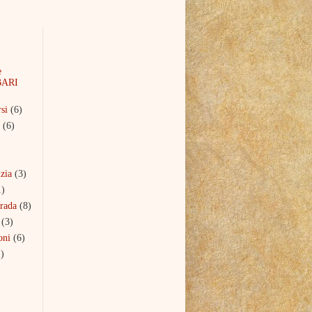
e
BARI
si
(6)
(6)
zia
(3)
1)
trada
(8)
(3)
oni
(6)
)