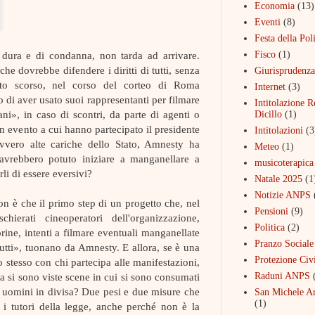
Economia
(13)
Eventi
(8)
Festa della Pol
, dura e di condanna, non tarda ad arrivare.
Fisco
(1)
he dovrebbe difendere i diritti di tutti, senza
Giurisprudenza
bato scorso, nel corso del corteo di Roma
Internet
(3)
 di aver usato suoi rappresentanti per filmare
Intitolazione 
ani», in caso di scontri, da parte di agenti o
Dicillo
(1)
n evento a cui hanno partecipato il presidente
Intitolazioni
(3
ovvero alte cariche dello Stato, Amnesty ha
Meteo
(1)
avrebbero potuto iniziare a manganellare a
musicoterapica
li di essere eversivi?
Natale 2025
(1
Notizie ANPS
on è che il primo step di un progetto che, nel
Pensioni
(9)
hierati cineoperatori dell'organizzazione,
Politica
(2)
rine, intenti a filmare eventuali manganellate
Pranzo Sociale
tutti», tuonano da Amnesty. E allora, se è una
Protezione Civi
o stesso con chi partecipa alle manifestazioni,
a si sono viste scene in cui si sono consumati
Raduni ANPS
li uomini in divisa? Due pesi e due misure che
San Michele A
(1)
i tutori della legge, anche perché non è la