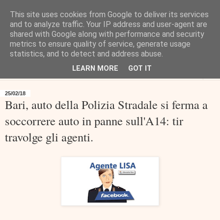
This site uses cookies from Google to deliver its services
and to analyze traffic. Your IP address and user-agent are
shared with Google along with performance and security
metrics to ensure quality of service, generate usage
statistics, and to detect and address abuse.
LEARN MORE
GOT IT
▼
25/02/18
Bari, auto della Polizia Stradale si ferma a
soccorrere auto in panne sull'A14: tir
travolge gli agenti.