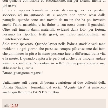
con qualche contusione ed escoriazione, ma per fortuna niente di
più grave.
Si erano appena fermati in corsia di emergenza per prestare
soccorso ad un automobilista e ancora non erano scesi dalla
pattuglia, quando sono stati travolti da un tir, che ha poi investito
anche l’altra macchina e ha finito la sua corsa contro il guardrail.
Oltre agli ingenti danni materiali, evidenti dalla foto, per fortuna
nessuno ha riportato ferite gravi, né l’altro automobilista, né
l’autotrasportatore.
Solo tanto spavento. Quando lavori nella Polizia stradale vedi tanti
incidenti e ogni giorno che passa sei sempre più cosciente del fatto
che un minuto in più o in meno possono fare la differenza tra la vita
e la morte. E quando capita a te però sai anche che bisogna andare
avanti e comunque “rimontare in sella”. Senza paura e senza mai
abbassare la guardia.
Buona guarigione ragazzi!
Unitamente agli auguri di buona guarigione ai due colleghi della
Polizia Stradale formulati dal social "Agente Lisa" si uniscono
anche quelli di tutta l'A.N.P.S. di Bari.
alle
12:25