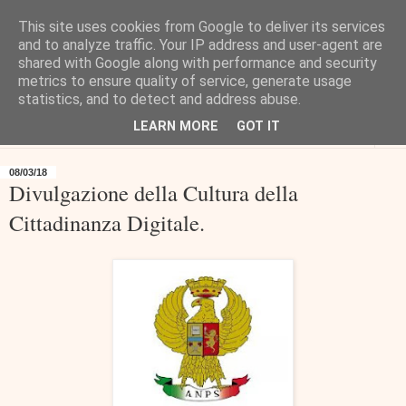
This site uses cookies from Google to deliver its services
and to analyze traffic. Your IP address and user-agent are
shared with Google along with performance and security
metrics to ensure quality of service, generate usage
statistics, and to detect and address abuse.
LEARN MORE
GOT IT
▼
08/03/18
Divulgazione della Cultura della
Cittadinanza Digitale.