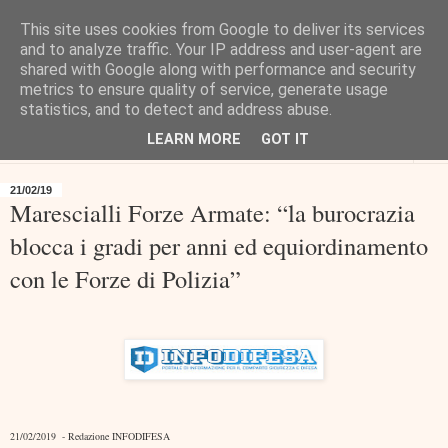
This site uses cookies from Google to deliver its services
and to analyze traffic. Your IP address and user-agent are
shared with Google along with performance and security
metrics to ensure quality of service, generate usage
statistics, and to detect and address abuse.
LEARN MORE
GOT IT
▼
21/02/19
Marescialli Forze Armate: “la burocrazia
blocca i gradi per anni ed equiordinamento
con le Forze di Polizia”
21/02/2019 - Redazione INFODIFESA