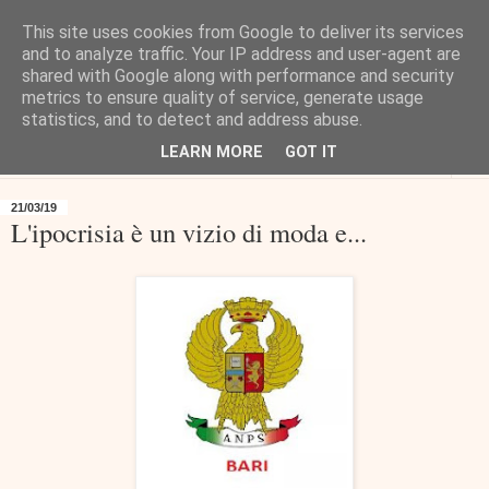
This site uses cookies from Google to deliver its services
and to analyze traffic. Your IP address and user-agent are
shared with Google along with performance and security
metrics to ensure quality of service, generate usage
statistics, and to detect and address abuse.
LEARN MORE
GOT IT
▼
21/03/19
L'ipocrisia è un vizio di moda e...