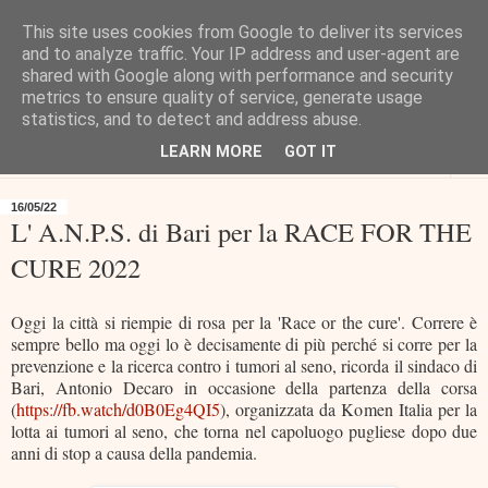
This site uses cookies from Google to deliver its services
and to analyze traffic. Your IP address and user-agent are
shared with Google along with performance and security
metrics to ensure quality of service, generate usage
statistics, and to detect and address abuse.
LEARN MORE
GOT IT
▼
16/05/22
L' A.N.P.S. di Bari per la RACE FOR THE
CURE 2022
Oggi la città si riempie di rosa per la 'Race or the cure'. Correre è
sempre bello ma oggi lo è decisamente di più perché si corre per la
prevenzione e la ricerca contro i tumori al seno, ricorda il sindaco di
Bari, Antonio Decaro in occasione della partenza della corsa
(
https://fb.watch/d0B0Eg4QI5
), organizzata da Komen Italia per la
lotta ai tumori al seno, che torna nel capoluogo pugliese dopo due
anni di stop a causa della pandemia.