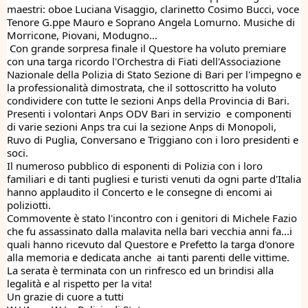
maestri: oboe Luciana Visaggio, clarinetto Cosimo Bucci, voce 
Tenore G.ppe Mauro e Soprano Angela Lomurno. Musiche di 
Morricone, Piovani, Modugno...
 Con grande sorpresa finale il Questore ha voluto premiare 
con una targa ricordo l'Orchestra di Fiati dell'Associazione 
Nazionale della Polizia di Stato Sezione di Bari per l'impegno e 
la professionalità dimostrata, che il sottoscritto ha voluto  
condividere con tutte le sezioni Anps della Provincia di Bari.
Presenti i volontari Anps ODV Bari in servizio  e componenti 
di varie sezioni Anps tra cui la sezione Anps di Monopoli, 
Ruvo di Puglia, Conversano e Triggiano con i loro presidenti e 
soci.
Il numeroso pubblico di esponenti di Polizia con i loro 
familiari e di tanti pugliesi e turisti venuti da ogni parte d'Italia 
hanno applaudito il Concerto e le consegne di encomi ai 
poliziotti.
Commovente è stato l'incontro con i genitori di Michele Fazio 
che fu assassinato dalla malavita nella bari vecchia anni fa...i 
quali hanno ricevuto dal Questore e Prefetto la targa d'onore 
alla memoria e dedicata anche  ai tanti parenti delle vittime.
La serata è terminata con un rinfresco ed un brindisi alla 
legalità e al rispetto per la vita!
Un grazie di cuore a tutti